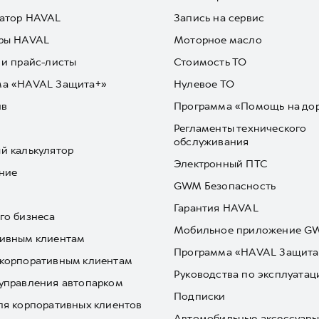
атор HAVAL
Запись на сервис
ры HAVAL
Моторное масло
 и прайс-листы
Стоимость ТО
ма «HAVAL Защита+»
Нулевое ТО
йв
Программа «Помощь на до
Регламенты технического
обслуживания
й калькулятор
Электронный ПТС
ние
GWM Безопасность
Гарантия HAVAL
го бизнеса
Мобильное приложение 
ивным клиентам
Программа «HAVAL Защита
корпоративным клиентам
Руководства по эксплуатац
управления автопарком
Подписки
ля корпоративных клиентов
Автомобильные аксессуары