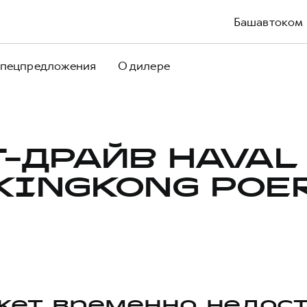
Башавтоком
пецпредложения
О дилере
Т-ДРАЙВ HAVAL
KINGKONG POE
ет временно недос