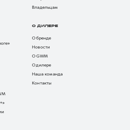
Владельцам
О ДИЛЕРЕ
О бренде
роге»
Новости
О GWM
О дилере
Наша команда
Контакты
GWM
+»
ии