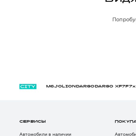
Попробуй
M6
JOLION
DARGO
DARGO Х
F7
F7x
СЕРВИСЫ
ПОКУП
Автомобили в наличии
Автомоби