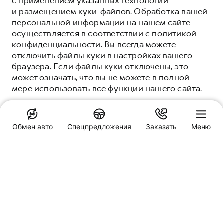
с применением указанных технологий
и размещением куки-файлов. Обработка вашей
персональной информации на нашем сайте
осуществляется в соответствии с
политикой
конфиденциальности
. Вы всегда можете
отключить файлы куки в настройках вашего
браузера. Если файлы куки отключены, это
МОТОРНОЕ
может означать, что вы не можете в полной
МАСЛО HAVAL
мере использовать все функции нашего сайта.
НОВЫЙ ГЕРОЙ НА ЗАЩИТЕ ВАШЕГО
ДВИГАТЕЛЯ
ПОНЯТНО
Обмен авто
Спецпредложения
Заказать
Меню
ПОЛУЧИТЬ ПРЕДЛОЖЕНИЕ
Специальные предложения
Башавтоком Haval
пр-кт Салавата Юлаева, 89
Заказать звонок
Обмен авто
МОТОРНЫЕ МАСЛА -