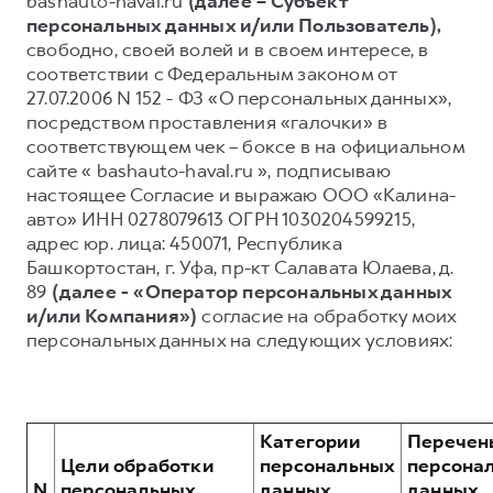
bashauto-haval.ru
(далее – Субъект
персональных данных и/или Пользователь),
Тест-драйв
СЕРВИСНОЕ ОБСЛУЖИВАНИЕ
О дилере
свободно, своей волей и в своем интересе, в
Трейд-ин
Нулевое ТО
Наша команда
соответствии с Федеральным законом от
27.07.2006 N 152 - ФЗ «О персональных данных»,
DARGO
DARGO X
Программа «Помощь на дороге»
Контакты
от 3 199 000 ₽
от 3 499 000 ₽
посредством проставления «галочки» в
КРЕДИТ И СТРАХОВАНИЕ
Регламенты технического обслуживания
соответствующем чек – боксе в на официальном
сайте « bashauto-haval.ru », подписываю
Кредитный калькулятор
Электронный ПТС
настоящее Согласие и выражаю ООО «Калина-
Страхование
авто» ИНН 0278079613 ОГРН 1030204599215,
адрес юр. лица: 450071, Республика
Кредит
ПОДДЕРЖКА
Башкортостан, г. Уфа, пр-кт Салавата Юлаева, д.
F7
F7X
GWM Безопасность
от 2 899 000 ₽
от 3 599 000 ₽
89
(далее - «Оператор персональных данных
и/или Компания»)
согласие на обработку моих
КОРПОРАТИВНЫМ КЛИЕНТАМ
Гарантия HAVAL
персональных данных на следующих условиях:
Для малого бизнеса
Мобильное приложение GWM
Корпоративным клиентам
Программа «HAVAL Защита+»
Крупным корпоративным клиентам
Руководства по эксплуатации
Категории
Перечен
POER
от 3 449 000 ₽
Система управления автопарком
Подписки
Цели обработки
персональных
персона
N
персональных
данных,
данных,