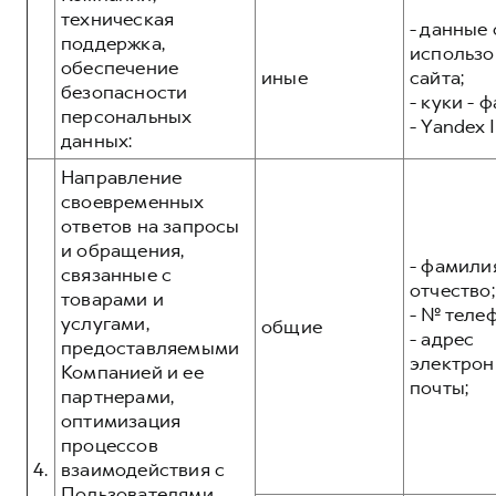
техническая
- данные 
поддержка,
использо
обеспечение
иные
сайта;
безопасности
- куки - 
персональных
- Yandex I
данных:
Направление
своевременных
ответов на запросы
и обращения,
- фамилия
связанные с
отчество;
товарами и
- № теле
услугами,
общие
- адрес
предоставляемыми
электрон
Компанией и ее
почты;
партнерами,
оптимизация
процессов
4.
взаимодействия с
Пользователями,