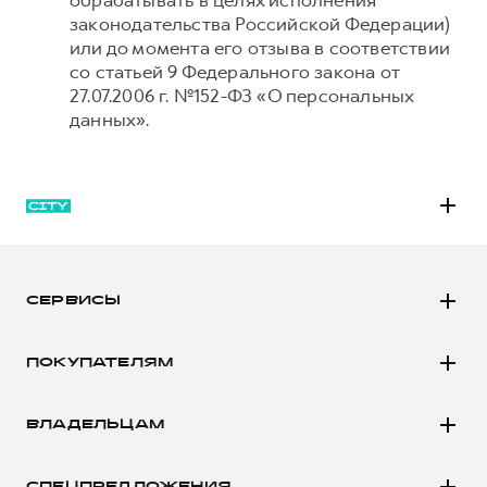
обрабатывать в целях исполнения
законодательства Российской Федерации)
или до момента его отзыва в соответствии
со статьей 9 Федерального закона от
27.07.2006 г. №152-ФЗ «О персональных
данных».
M6
JOLION
СЕРВИСЫ
DARGO
Автомобили в наличии
DARGO Х
ПОКУПАТЕЛЯМ
Заказать тест-драйв
F7
Автомобили в наличии
Рассчитать кредит
F7x
ВЛАДЕЛЬЦАМ
Конфигуратор HAVAL
Записаться на сервис
POER
Все о сервисе
Аксессуары HAVAL
СПЕЦПРЕДЛОЖЕНИЯ