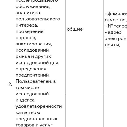
послепродажного
обслуживания,
аналитика
- фамилия
пользовательского
отчество;
интереса,
- № теле
общие
проведение
- адрес
опросов,
электрон
анкетирования,
почты;
исследований
рынка и других
исследований для
определения
предпочтений
Пользователей, в
2.
том числе
исследований
индекса
удовлетворенности
качеством
предоставленных
товаров и услуг