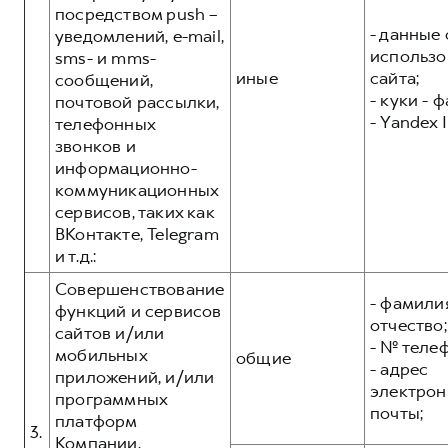
посредством push –
- данные 
уведомлений, e-mail,
использо
sms- и mms-
иные
сайта;
сообщений,
- куки - 
почтовой рассылки,
- Yandex I
телефонных
звонков и
информационно-
коммуникационных
сервисов, таких как
ВКонтакте, Telegram
и т.д.:
Совершенствование
- фамилия
функций и сервисов
отчество;
сайтов и/или
- № теле
мобильных
общие
- адрес
приложений, и/или
электрон
программных
почты;
платформ
3.
Компании,