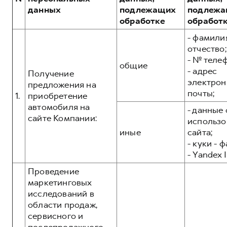
Сервис для корпоративных клиентов
данных
подлежащих
подлежа
HAVAL Лизинг
АКСЕССУАРЫ HAVAL
обработке
обработ
Автомобильные аксессуары
- фамилия
отчество;
АКСЕССУАРЫ HAVAL
Коллекция CITY
- № теле
общие
Автомобильные аксессуары
Коллекция Базовая
- адрес
Получение
электрон
Коллекция CITY
Коллекция Детская
предложения на
почты;
1.
приобретение
Коллекция Базовая
автомобиля на
- данные 
Коллекция Детская
сайте Компании:
использо
иные
сайта;
- куки - 
- Yandex I
Проведение
маркетинговых
исследований в
области продаж,
сервисного и