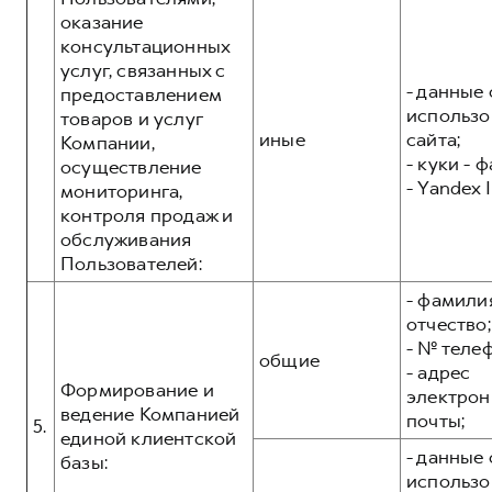
оказание
консультационных
услуг, связанных с
- данные 
предоставлением
использо
товаров и услуг
иные
сайта;
Компании,
- куки - 
осуществление
- Yandex I
мониторинга,
контроля продаж и
обслуживания
Пользователей:
- фамилия
отчество;
- № теле
общие
- адрес
Формирование и
электрон
ведение Компанией
почты;
5.
единой клиентской
- данные 
базы:
использо