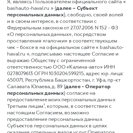
Я, являясь Пользователем официального сайта «
bashauto-haval.ru » (
далее – Субъект
Тест-драйв
СЕРВИСНОЕ ОБСЛУЖИВАНИЕ
О дилере
персональных данных
), свободно, своей волей
Трейд-ин
Нулевое ТО
Наша команда
и в своем интересе, в соответствии с
DARGO
DARGO X
Федеральным законом от 27.07.2006 N 152 - ФЗ
Программа «Помощь на дороге»
Контакты
от 3 199 000 ₽
от 3 499 000 ₽
«О персональных данных», посредством
КРЕДИТ И СТРАХОВАНИЕ
Регламенты технического обслуживания
проставления «галочки» в соответствующем
чек – боксе в на официальном сайте « bashauto-
Кредитный калькулятор
Электронный ПТС
haval.ru », подписываю настоящее Согласие и
Страхование
выражаю Обществу с ограниченной
Кредит
ответственностью ООО «Калина-авто» ИНН
ПОДДЕРЖКА
F7
0278079613 ОГРН 1030204599215, адрес юр. лица:
F7X
GWM Безопасность
от 2 899 000 ₽
от 3 599 000 ₽
450071, Республика Башкортостан, г. Уфа, пр-кт
КОРПОРАТИВНЫМ КЛИЕНТАМ
Гарантия HAVAL
Салавата Юлаева, д. 89 (
далее - Оператор
персональных данных
) согласие на
Для малого бизнеса
Мобильное приложение GWM
предоставление моих персональных данных
Корпоративным клиентам
Программа «HAVAL Защита+»
Третьим лицам¹, которым, в соответствии с
настоящим Согласием, возможно
Крупным корпоративным клиентам
Руководства по эксплуатации
предоставление персональных данных
POER
от 3 449 000 ₽
Система управления автопарком GWM Fleet
Подписки
Субъектов персональных данных в целях
оказания отдельных видов услуг Оператора