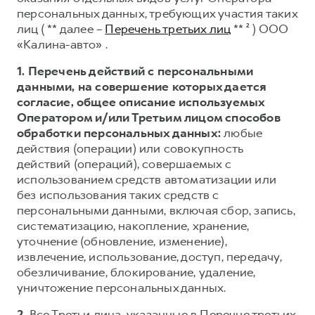
Сервис для корпоративных клиентов
персональных данных, требующих участия таких
HAVAL Лизинг
АКСЕССУАРЫ HAVAL
лиц ( ** далее –
Перечень третьих лиц
** ² ) ООО
«Калина-авто» .
Автомобильные аксессуары
АКСЕССУАРЫ HAVAL
Коллекция CITY
1. Перечень действий с персональными
данными, на совершение которых дается
Автомобильные аксессуары
Коллекция Базовая
согласие, общее описание используемых
Коллекция CITY
Коллекция Детская
Оператором и/или Третьим лицом способов
обработки персональных данных:
любые
Коллекция Базовая
действия (операции) или совокупность
Коллекция Детская
действий (операций), совершаемых с
использованием средств автоматизации или
без использования таких средств с
персональными данными, включая сбор, запись,
систематизацию, накопление, хранение,
уточнение (обновление, изменение),
извлечение, использование, доступ, передачу,
обезличивание, блокирование, удаление,
уничтожение персональных данных.
2.
Все Третьи лица, указанные в Перечне третьих