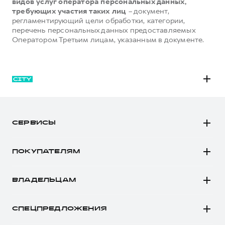
видов услуг оператора персональных данных,
требующих участия таких лиц
– документ,
регламентирующий цели обработки, категории,
перечень персональных данных предоставляемых
Оператором Третьим лицам, указанным в документе.
M6
JOLION
СЕРВИСЫ
DARGO
Автомобили в наличии
DARGO Х
ПОКУПАТЕЛЯМ
Заказать тест-драйв
F7
Автомобили в наличии
Рассчитать кредит
F7x
ВЛАДЕЛЬЦАМ
Конфигуратор HAVAL
Записаться на сервис
POER
Все о сервисе
Аксессуары HAVAL
СПЕЦПРЕДЛОЖЕНИЯ
Запись на сервис
Каталоги и прайс-листы