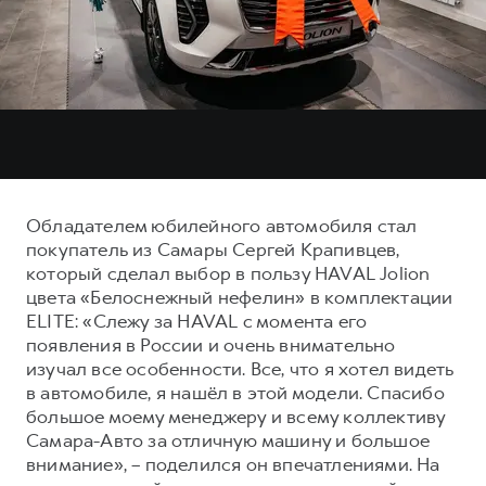
Тест-драйв
СЕРВИСНОЕ ОБСЛУЖИВАНИЕ
О дилере
Трейд-ин
Нулевое ТО
Наша команда
DARGO
DARGO X
Программа «Помощь на дороге»
Контакты
от 3 199 000 ₽
от 3 499 000 ₽
КРЕДИТ И СТРАХОВАНИЕ
Регламенты технического обслуживания
Кредитный калькулятор
Электронный ПТС
Страхование
Обладателем юбилейного автомобиля стал
Кредит
ПОДДЕРЖКА
покупатель из Самары Сергей Крапивцев,
F7
F7X
который сделал выбор в пользу HAVAL Jolion
GWM Безопасность
от 2 899 000 ₽
от 3 599 000 ₽
цвета «Белоснежный нефелин» в комплектации
КОРПОРАТИВНЫМ КЛИЕНТАМ
Гарантия HAVAL
ELITE: «Слежу за HAVAL с момента его
появления в России и очень внимательно
Для малого бизнеса
Мобильное приложение GWM
изучал все особенности. Все, что я хотел видеть
Корпоративным клиентам
Программа «HAVAL Защита+»
в автомобиле, я нашёл в этой модели. Спасибо
большое моему менеджеру и всему коллективу
Крупным корпоративным клиентам
Руководства по эксплуатации
POER
Самара-Авто за отличную машину и большое
от 3 449 000 ₽
Система управления автопарком
Подписки
внимание», – поделился он впечатлениями. На