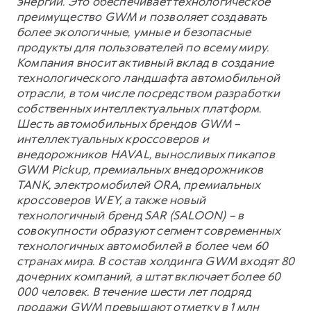
энергии. Это обеспечивает технологическое
преимущество GWM и позволяет создавать
более экологичные, умные и безопасные
продукты для пользователей по всему миру.
Компания вносит активный вклад в создание
технологического ландшафта автомобильной
отрасли, в том числе посредством разработки
собственных интеллектуальных платформ.
Шесть автомобильных брендов GWM –
интеллектуальных кроссоверов и
внедорожников HAVAL, выносливых пикапов
GWM Pickup, премиальных внедорожников
TANK, электромобилей ORA, премиальных
кроссоверов WEY, а также новый
технологичный бренд SAR (SALOON) – в
совокупности образуют сегмент современных
технологичных автомобилей в более чем 60
странах мира. В состав холдинга GWM входят 80
дочерних компаний, а штат включает более 60
000 человек. В течение шести лет подряд
продажи GWM превышают отметку в 1 млн