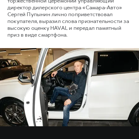
торжественной церемонии управляющий
Сервис для корпоративных клиентов
директор дилерского центра «Самара-Авто»
HAVAL Лизинг
АКСЕССУАРЫ HAVAL
Сергей Пупынин лично поприветствовал
покупателя, выразил слова признательности за
Автомобильные аксессуары
высокую оценку HAVAL и передал памятный
АКСЕССУАРЫ HAVAL
Коллекция CITY
приз в виде смартфона.
Автомобильные аксессуары
Коллекция Базовая
Коллекция CITY
Коллекция Детская
Коллекция Базовая
Коллекция Детская